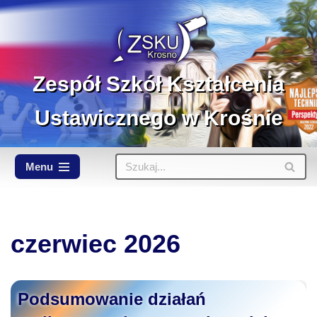
Przejdź
do
treści
Zespół Szkół Kształcenia
Ustawicznego w Krośnie
Menu
czerwiec 2026
Podsumowanie działań