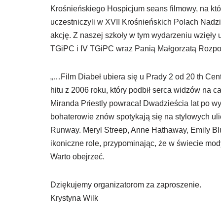
Krośnieńskiego Hospicjum seans filmowy, na któr
uczestniczyli w XVII Krośnieńskich Polach Nadz
akcję. Z naszej szkoły w tym wydarzeniu wzięły udz
TGiPC i IV TGiPC wraz Panią Małgorzatą Rozpo
„…Film Diabeł ubiera się u Prady 2 od 20 th Ce
hitu z 2006 roku, który podbił serca widzów na c
Miranda Priestly powraca! Dwadzieścia lat po wyd
bohaterowie znów spotykają się na stylowych u
Runway. Meryl Streep, Anne Hathaway, Emily Blu
ikoniczne role, przypominając, że w świecie mod
Warto obejrzeć.
Dziękujemy organizatorom za zaproszenie.
Krystyna Wilk