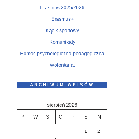
Erasmus 2025/2026
Erasmus+
Kącik sportowy
Komunikaty
Pomoc psychologiczno-pedagogiczna
Wolontariat
ARCHIWUM WPISÓW
sierpień 2026
P
W
Ś
C
P
S
N
1
2