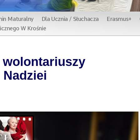
in Maturalny
Dla Ucznia / Słuchacza
Erasmus+
wicznego W Krośnie
 wolontariuszy
 Nadziei