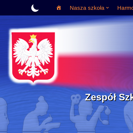
Nasza szkoła
Harm
HOME
Przejdź
do
treści
Zespół Sz