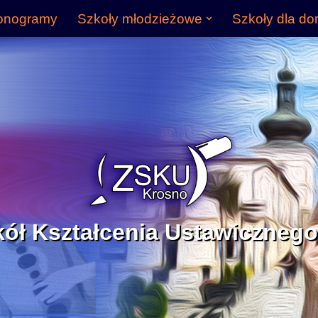
onogramy
Szkoły młodzieżowe
Szkoły dla do
kół Kształcenia Ustawicznego