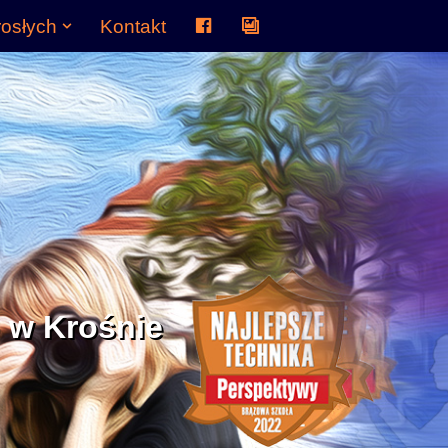
rosłych
Kontakt
FACEBOOK
Galeria
:)
 w Krośnie