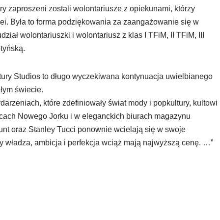
y zaproszeni zostali wolontariusze z opiekunami, którzy
iei. Była to forma podziękowania za zaangażowanie się w
iał wolontariuszki i wolontariusz z klas I TFiM, II TFiM, III
tyńską.
ntury Studios to długo wyczekiwana kontynuacja uwielbianego
ałym świecie.
arzeniach, które zdefiniowały świat mody i popkultury, kultowi
licach Nowego Jorku i w eleganckich biurach magazynu
nt oraz Stanley Tucci ponownie wcielają się w swoje
y władza, ambicja i perfekcja wciąż mają najwyższą cenę. …”